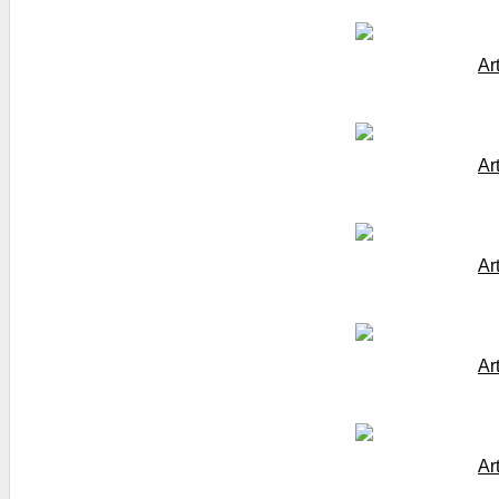
Ar
Ar
Ar
Ar
Ar