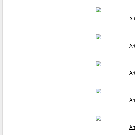
Ar
Ar
Ar
Ar
Ar