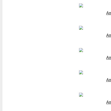
Ar
Ar
Ar
Ar
Ar