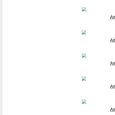
Ar
Ar
Ar
Ar
Ar