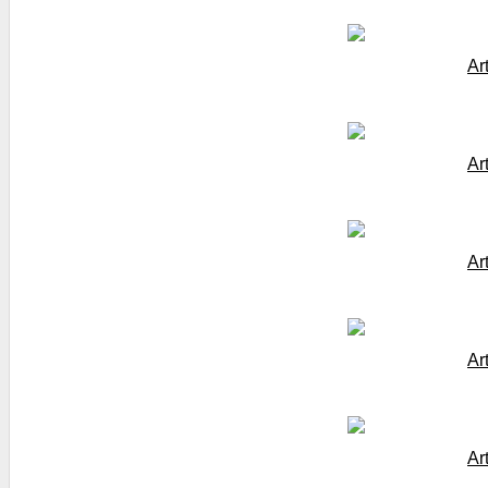
Ar
Ar
Ar
Ar
Ar